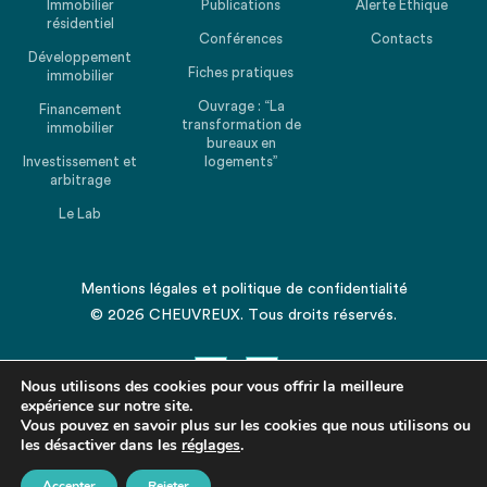
Immobilier
Publications
Alerte Ethique
résidentiel
Conférences
Contacts
Développement
Fiches pratiques
immobilier
Ouvrage : “La
Financement
transformation de
immobilier
bureaux en
Investissement et
logements”
arbitrage
Le Lab
Mentions légales
et
politique de confidentialité
© 2026 CHEUVREUX. Tous droits réservés.
Nous utilisons des cookies pour vous offrir la meilleure
expérience sur notre site.
Vous pouvez en savoir plus sur les cookies que nous utilisons ou
les désactiver dans les
Revenir en haut de la page
réglages
.
Accepter
Rejeter