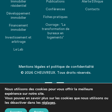
Immobilier
Publications
Alerte Ethique
résidentiel
Conférences
Contacts
Développement
Fiches pratiques
immobilier
Ouvrage : “La
Financement
transformation de
immobilier
bureaux en
Investissement et
logements”
arbitrage
Le Lab
Mentions légales
et
politique de confidentialité
© 2026 CHEUVREUX. Tous droits réservés.
Nous utilisons des cookies pour vous offrir la meilleure
expérience sur notre site.
Vous pouvez en savoir plus sur les cookies que nous utilisons ou
les désactiver dans les
Revenir en haut de la page
réglages
.