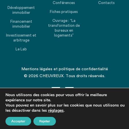
Conférences
Contacts
Développement
Fiches pratiques
immobilier
Ouvrage : “La
Financement
transformation de
immobilier
bureaux en
Investissement et
logements”
arbitrage
Le Lab
Mentions légales
et
politique de confidentialité
© 2026 CHEUVREUX. Tous droits réservés.
Nous utilisons des cookies pour vous offrir la meilleure
expérience sur notre site.
Vous pouvez en savoir plus sur les cookies que nous utilisons ou
les désactiver dans les
Revenir en haut de la page
réglages
.
Accepter
Rejeter
Partagez cet article