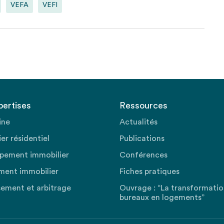
VEFA
VEFI
pertises
Ressources
ine
Actualités
er résidentiel
Publications
pement immobilier
Conférences
ment immobilier
Fiches pratiques
sement et arbitrage
Ouvrage : “La transformati
bureaux en logements”