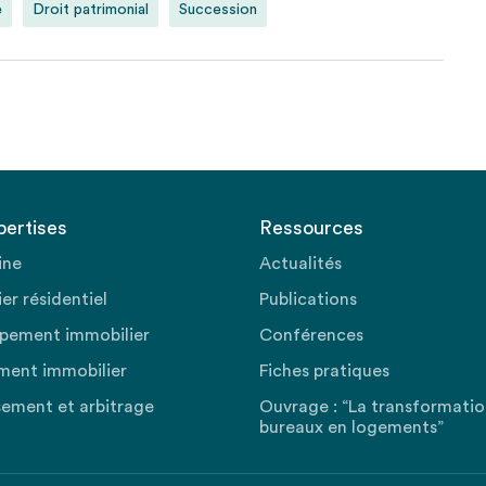
e
Droit patrimonial
Succession
pertises
Ressources
ine
Actualités
er résidentiel
Publications
pement immobilier
Conférences
ment immobilier
Fiches pratiques
sement et arbitrage
Ouvrage : “La transformati
bureaux en logements”