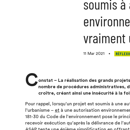
soumis à 
environne
vraiment u
RÉFLEXI
11 Mar 2021
•
C
onstat – La réalisation des grands projet
nombre de procédures administratives, do
croître, créant ainsi une insécurité à la foi
Pour rappel, lorsqu’un projet est soumis à une a
l’urbanisme –
et
à une autorisation environnement
181-30 du Code de l’environnement pose le princi
recevoir exécution qu’après la délivrance de l’aut
ASAP tente une énième simplification en offrant,