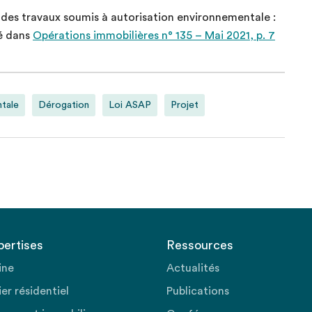
des travaux soumis à autorisation environnementale :
ié dans
Opérations immobilières n° 135 – Mai 2021, p. 7
ntale
Dérogation
Loi ASAP
Projet
pertises
Ressources
ine
Actualités
er résidentiel
Publications