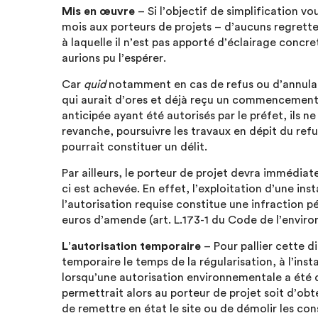
Mis en œuvre
– Si l’objectif de simplification vo
mois aux porteurs de projets – d’aucuns regrette
à laquelle il n’est pas apporté d’éclairage conc
aurions pu l’espérer.
Car
quid
notamment en cas de refus ou d’annulat
qui aurait d’ores et déjà reçu un commencemen
anticipée ayant été autorisés par le préfet, ils n
revanche, poursuivre les travaux en dépit du ref
pourrait constituer un délit.
Par ailleurs, le porteur de projet devra immédiate
ci est achevée. En effet, l’exploitation d’une in
l’autorisation requise constitue une infraction 
euros d’amende (art. L.173-1 du Code de l’envir
L’autorisation temporaire
– Pour pallier cette d
temporaire le temps de la régularisation, à l’inst
lorsqu’une autorisation environnementale a été d
permettrait alors au porteur de projet soit d’obt
de remettre en état le site ou de démolir les con