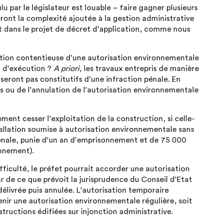
ulu par le législateur est louable – faire gagner plusieurs
ront la complexité ajoutée à la gestion administrative
ret dans le projet de décret d’application, comme nous
ion contentieuse d’une autorisation environnementale
t d’exécution ?
A
priori
, les travaux entrepris de manière
e seront pas constitutifs d’une infraction pénale. En
us ou de l’annulation de l’autorisation environnementale
ment cesser l’exploitation de la construction, si celle-
stallation soumise à autorisation environnementale sans
pénale, punie d’un an d’emprisonnement et de 75 000
onnement).
ifficulté, le préfet pourrait accorder une autorisation
ar de ce que prévoit la jurisprudence du Conseil d’Etat
élivrée puis annulée. L’autorisation temporaire
enir une autorisation environnementale régulière, soit
structions édifiées sur injonction administrative.