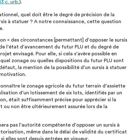
3 c. urb.
).
tionnel, quel doit être le degré de précision de la
rsis à statuer ? A notre connaissance, cette question
e.
ion « des circonstances [permettant] d’opposer le sursis
 de l’état d’avancement du futur PLU et du degré de
jet envisagé. Pour elle, si cela s’avère possible en
r quel zonage ou quelles dispositions du futur PLU sont
 défaut, la mention de la possibilité d’un sursis à statuer
 motivation.
onnaître le zonage agricole du futur terrain d’assiette
lisation d’un lotissement de six lots, identifiés par un
on, était suffisamment précise pour apprécier si la
t ou non être ultérieurement assurée lors de la
era pas l’autorité compétente d’opposer un sursis à
utorisation, même dans le délai de validité du certificat
si elles sont depuis entrées en vigueur.