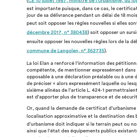
(
CE 10 juillet 1987, ministre de l’Urbanisme, du 
est importante puisque, dans ce cas, le certificat
jour de sa délivrance pendant un délai de 18 mois
peut soit opposer les règles nouvelles si elles so
décembre 2017, n° 380438
) soit opposer un sursi
ensuite opposer les nouvelles règles lors de la dél
commune de Langolen, n° 362735
).
La loi Elan a renforcé l’information des pétitionn
compétente, de mentionner expressément dans un 
opposable à une déclaration préalable ou à une 
de préciser « alors expressément laquelle ou les
sixième alinéas de l’article L. 424-1 permettraient
est d’apporter plus de transparence et de sécurit
Or, quand la demande de certificat d’urbanisme a
localisation approximative et la destination des 
d’urbanisme doit indiquer si le terrain peut ou no
ainsi que l’état des équipements publics existant