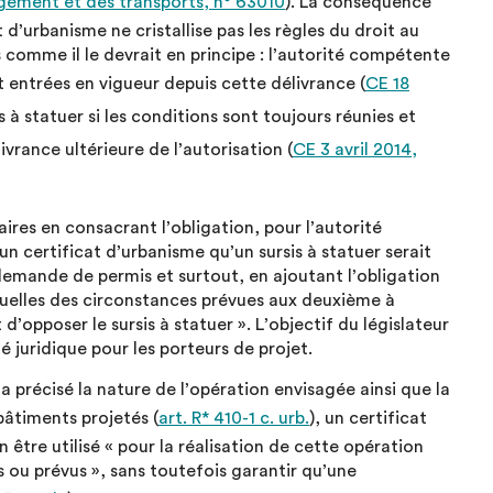
logement et des transports, n° 63010
). La conséquence
 d’urbanisme ne cristallise pas les règles du droit au
 comme il le devrait en principe : l’autorité compétente
nt entrées en vigueur depuis cette délivrance (
CE 18
s à statuer si les conditions sont toujours réunies et
ivrance ultérieure de l’autorisation (
CE 3 avril 2014,
aires en consacrant l’obligation, pour l’autorité
certificat d’urbanisme qu’un sursis à statuer serait
demande de permis et surtout, en ajoutant l’obligation
quelles des circonstances prévues aux deuxième à
 d’opposer le sursis à statuer ». L’objectif du législateur
é juridique pour les porteurs de projet.
 précisé la nature de l’opération envisagée ainsi que la
bâtiments projetés (
art. R* 410-1 c. urb.
), un certificat
n être utilisé « pour la réalisation de cette opération
s ou prévus », sans toutefois garantir qu’une