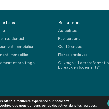
pertises
Ressources
ine
Actualités
er résidentiel
Publications
pement immobilier
Conférences
ment immobilier
Fiches pratiques
sement et arbitrage
Ouvrage : “La transformati
bureaux en logements”
 offrir la meilleure expérience sur notre site.
cookies que nous utilisons ou les désactiver dans les
réglages
.
Revenir en haut de la page