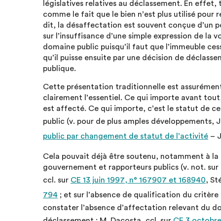
législatives relatives au déclassement. En effet,
comme le fait que le bien n’est plus utilisé pour 
dit, la désaffectation est souvent conçue d’un poi
sur l’insuffisance d’une simple expression de la vo
domaine public puisqu’il faut que l’immeuble cess
qu’il puisse ensuite par une décision de déclass
publique.
Cette présentation traditionnelle est assurémen
clairement l’essentiel. Ce qui importe avant tout,
est affecté. Ce qui importe, c’est le statut de ce
public (v. pour de plus amples développements, J.
public par changement de statut de l’activité
– J
Cela pouvait déjà être soutenu, notamment à la
gouvernement et rapporteurs publics (v. not. sur
ccl. sur
CE 13 juin 1997, n° 167907 et 168940
, St
794
; et sur l’absence de qualification du critè
constater l’absence d’affectation relevant du 
déclassement : M. Dacosta, ccl. sur
CE 3 octobr