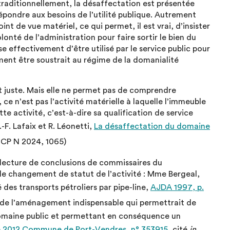
 traditionnellement, la désaffectation est présentée
répondre aux besoins de l’utilité publique. Autrement
nt de vue matériel, ce qui permet, il est vrai, d’insister
lonté de l’administration pour faire sortir le bien du
e effectivement d’être utilisé par le service public pour
ement être soustrait au régime de la domanialité
t juste. Mais elle ne permet pas de comprendre
 ce n’est pas l’activité matérielle à laquelle l’immeuble
tte activité, c’est-à-dire sa qualification de service
-F. Lafaix et R. Léonetti,
La désaffectation du domaine
CP N 2024, 1065)
 lecture de conclusions de commissaires du
 le changement de statut de l’activité : Mme Bergeal,
é des transports pétroliers par pipe-line,
AJDA 1997, p.
re de l’aménagement indispensable qui permettrait de
domaine public et permettant en conséquence un
e 2012 Commune de Port-Vendres, n° 353915
, cité
in