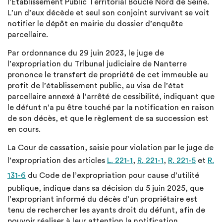
l’Établissement Public Territorial Boucle Nord de Seine.
L’un d’eux décède et seul son conjoint survivant se voit
notifier le dépôt en mairie du dossier d’enquête
parcellaire.
Par ordonnance du 29 juin 2023, le juge de
l’expropriation du Tribunal judiciaire de Nanterre
prononce le transfert de propriété de cet immeuble au
profit de l’établissement public, au visa de l’état
parcellaire annexé à l’arrêté de cessibilité, indiquant que
le défunt n’a pu être touché par la notification en raison
de son décès, et que le règlement de sa succession est
en cours.
La Cour de cassation, saisie pour violation par le juge de
l’expropriation des articles
L. 221-1
,
R. 221-1
,
R. 221-5
et
R.
131-6
du Code de l’expropriation pour cause d’utilité
publique, indique dans sa décision du 5 juin 2025, que
l’expropriant informé du décès d’un propriétaire est
tenu de rechercher les ayants droit du défunt, afin de
pouvoir réaliser à leur attention la notification