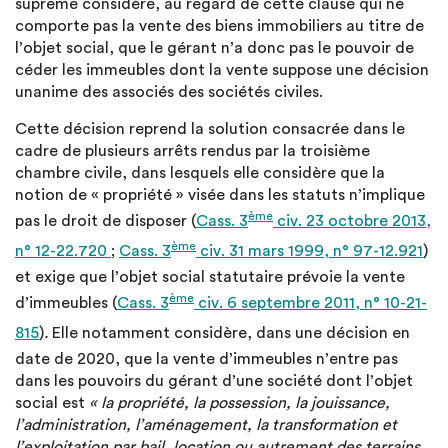
suprême considère, au regard de cette clause qui ne
comporte pas la vente des biens immobiliers au titre de
l’objet social, que le gérant n’a donc pas le pouvoir de
céder les immeubles dont la vente suppose une décision
unanime des associés des sociétés civiles.
Cette décision reprend la solution consacrée dans le
cadre de plusieurs arrêts rendus par la troisième
chambre civile, dans lesquels elle considère que la
notion de « propriété » visée dans les statuts n’implique
ème
pas le droit de disposer (
Cass. 3
civ. 23 octobre 2013,
ème
n° 12-22.720
;
Cass. 3
civ. 31 mars 1999, n° 97-12.921
)
et exige que l’objet social statutaire prévoie la vente
ème
d’immeubles (
Cass. 3
civ. 6 septembre 2011, n° 10-21-
815
)
.
Elle notamment considère, dans une décision en
date de 2020, que la vente d’immeubles n’entre pas
dans les pouvoirs du gérant d’une société dont l’objet
social est
« la propriété, la possession, la jouissance,
l’administration, l’aménagement, la transformation et
l’exploitation par bail, location ou autrement des terrains