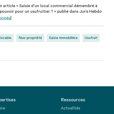
n article « Saisie d’un local commercial démembré à
 pouvoir pour un usufruitier ? » publié dans Juris Hebdo
onnés
]
iscable
Nue-propriété
Saisie immobilière
Usufruit
pertises
Ressources
ine
Actualités