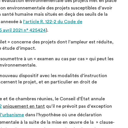
 l’évaluation environnementale des projets met en place
ion environnementale des projets susceptibles d’avoir
a santé humaine mais situés en deçà des seuils de la
e annexée à
l’article R. 122-2 du Code de
5 avril 2021 n° 425424
).
let » concerne des projets dont l’ampleur est réduite,
re étude d’impact.
s soumettre à un « examen au cas par cas » qui peut les
 environnementale.
nouveau dispositif avec les modalités d’instruction
ernent le projet, et en particulier en droit de
 et 6e chambres réunies, le Conseil d’État annule
2
uniquement en tant
qu’il ne prévoit pas d’exception
 l’urbanisme
dans l’hypothèse où une déclaration
nementale à la suite de la mise en œuvre de la » clause-