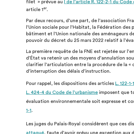
filet » prévue au
I de l’article R. 122-2-1 du Cod
er
article 1
.
Par deux recours, d’une part, de l’association F
l’Union sociale pour l’Habitat, la Fédération des
bâtiment et l’Union nationale des aménageurs de
pouvoir du décret du 25 mars 2022 relatif à l’év
La première requête de la FNE est rejetée sur l’
d’État va retenir un des moyens d’annulation sou
clarifier l’articulation entre la procédure de la « 
d’interruption des délais d’instruction.
Pour rappel, les dispositions des articles
L. 122-1-
L. 424-4 du Code de l’urbanisme
imposent que to
évaluation environnementale soit expresse et c
1-1
.
Les juges du Palais-Royal considèrent que ces d
attaqué
, faute d’avoir prévu une exception aux d