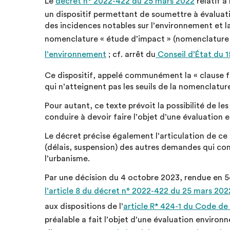
Le
décret n° 2022-422 du 25 mars 2022
relatif à
un dispositif permettant de soumettre à évaluat
des incidences notables sur l’environnement et l
nomenclature « étude d’impact » (nomenclatur
l’environnement
; cf. arrêt du
Conseil d’État du 1
Ce dispositif, appelé communément la « clause fi
qui n’atteignent pas les seuils de la nomenclatu
Pour autant, ce texte prévoit la possibilité de le
conduire à devoir faire l’objet d’une évaluation
Le décret précise également l’articulation de ce 
(délais, suspension) des autres demandes qui conc
l’urbanisme.
Par une décision du 4 octobre 2023, rendue en 5e
l’article 8 du décret n° 2022-422 du 25 mars 202
aux dispositions de l’
article R* 424-1 du Code de
préalable a fait l’objet d’une évaluation environ