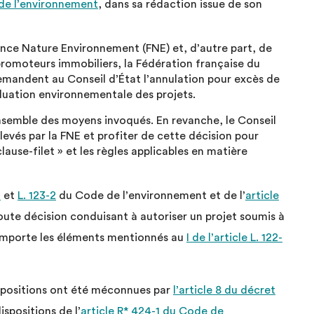
e de l’environnement
, dans sa rédaction issue de son
rance Nature Environnement (FNE) et, d’autre part, de
 promoteurs immobiliers, la Fédération française du
mandent au Conseil d’État l’annulation pour excès de
aluation environnementale des projets.
ensemble des moyens invoqués. En revanche, le Conseil
levés par la FNE et profiter de cette décision pour
clause-filet » et les règles applicables en matière
1
et
L. 123-2
du Code de l’environnement et de l’
article
ute décision conduisant à autoriser un projet soumis à
omporte les éléments mentionnés au
I de l’article L. 122-
ispositions ont été méconnues par
l’article 8 du décret
ispositions de l’
article R* 424-1 du Code de