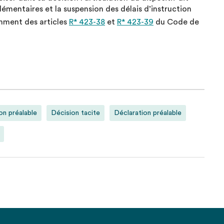
émentaires et la suspension des délais d’instruction
mment des articles
R* 423-38
et
R* 423-39
du Code de
on préalable
Décision tacite
Déclaration préalable