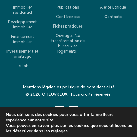
Immobilier
Publications
Alerte Ethique
résidentiel
Conférences
Contacts
Développement
Fiches pratiques
immobilier
Ouvrage : “La
Financement
transformation de
immobilier
bureaux en
Investissement et
logements”
arbitrage
Le Lab
Mentions légales
et
politique de confidentialité
© 2026 CHEUVREUX. Tous droits réservés.
Nous utilisons des cookies pour vous offrir la meilleure
expérience sur notre site.
Vous pouvez en savoir plus sur les cookies que nous utilisons ou
les désactiver dans les
Revenir en haut de la page
réglages
.