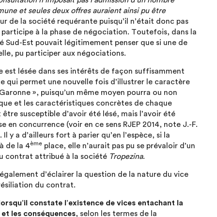
onsultation n’imposait pas l’admission d’un nombre
une et seules deux offres auraient ainsi pu être
r de la société requérante puisqu’il n’était donc pas
articipe à la phase de négociation. Toutefois, dans la
té Sud-Est pouvait légitimement penser que si une de
 elle, pu participer aux négociations.
e est lésée dans ses intérêts de façon suffisamment
e qui permet une nouvelle fois d’illustrer le caractère
 Garonne », puisqu’un même moyen pourra ou non
voque et les caractéristiques concrètes de chaque
être susceptible d’avoir été lésé, mais l’avoir été
ise en concurrence (voir en ce sens RJEP 2014, note J.-F.
l y a d’ailleurs fort à parier qu’en l’espèce, si la
ème
à de la 4
place, elle n’aurait pas pu se prévaloir d’un
du contrat attribué à la société
Tropezina
.
alement d’éclairer la question de la nature du vice
siliation du contrat.
lorsqu’il constate l’existence de vices entachant la
e et les conséquences
, selon les termes de la