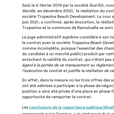
Saisi le 6 février 2019 par la société
Sud-Est
, con
décidé, en décembre 2020, la résiliation du con
société Tropezina Beach Development. La cour ad
juin 2021, a confirmé, après évocation, la résili
Tropezina et la commune de Ramatuelle se sont e
Le juge administratif suprême considère à son tou
le contrat avec la société
Tropezina Beach Deve
comme incomplète, puisque l’essentiel des champ
du candidat à un marché public) produit par cette
entachant la validité du contrat, qui n’était pas 
égard à la portée de ce manquement au règlement d
l’exécution du contrat et justifie la résiliation de ce
En effet, dans la mesure où les trois offres des 
ont été admises à participer à la phase de négoci
position a ainsi été privée d’une place en phase fi
opportunité de remporter le contrat.
Les
conclusions de la rapporteure publique Mireil