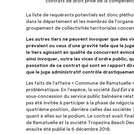
contrats de droit privé de la compétence
La liste de requérants potentiels est donc pléthor
dans le département et les membres de l’organe dé
groupement de collectivités territoriales concer
Les autres tiers ne peuvent invoquer que des vic
prévalent ou ceux d’une gravité telle que le jug
le tiers agissant en qualité de concurrent évinc
ainsi invoquer, outre les vices d’ordre public, 
passation de ce contrat qui sont en rapport dir
que le juge administratif contrôle drastiquement
Les faits de l’affaire « Commune de Ramatuelle 
problématique. En l’espèce, la société
Sud Est
s’é
sous-concession du service public balnéaire rela
pas été invitée à participer à la phase de négocia
quatrième position, derrière celles des sociétés
quant à elles sur le podium. Le contrat avait fi
de Ramatuelle et la société Tropezina Beach Deve
ensuite été publié le 6 décembre 2018.