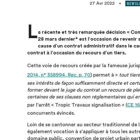
NEWSL
27 Avr 2022
•
L
a récente et très remarquée décision « Com
28 mars dernier* est l’occasion de revenir 
cause d’un contrat administratif dans le ca
contrat à l’occasion du recours d’un tiers.
Cette voie de recours créée par la fameuse juris
2014, n° 358994, Rec. p. 70
) permet à «
tout tier
ses intérêts de façon suffisamment directe et certa
former devant le juge du contrat un recours de plei
certaines de ses clauses non réglementaires qui en 
par l’arrêt « Tropic Travaux signalisation » (
CE 16
concurrents évincés.
Loin de se cantonner au secteur traditionnel de
également vocation à s’appliquer à tous les autr
domaine public, convention de projet urbain par