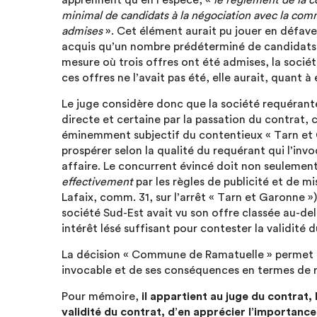
apprennent qu’en l’espèce, «
le règlement de la c
minimal de candidats à la négociation avec la comm
admises
». Cet élément aurait pu jouer en défaveu
acquis qu’un nombre prédéterminé de candidats p
mesure où trois offres ont été admises, la socié
ces offres ne l’avait pas été, elle aurait, quant à
Le juge considère donc que la société requérant
directe et certaine par la passation du contrat, c
éminemment subjectif du contentieux « Tarn et
prospérer selon la qualité du requérant qui l’in
affaire. Le concurrent évincé doit non seulement 
effectivement
par les règles de publicité et de m
Lafaix, comm. 31, sur l’arrêt « Tarn et Garonne »). I
société Sud-Est avait vu son offre classée au-del
intérêt lésé suffisant pour contester la validité 
La décision « Commune de Ramatuelle » permet ég
invocable et de ses conséquences en termes de ré
Pour mémoire,
il appartient au juge du contrat, 
validité du contrat, d’en apprécier l’importanc