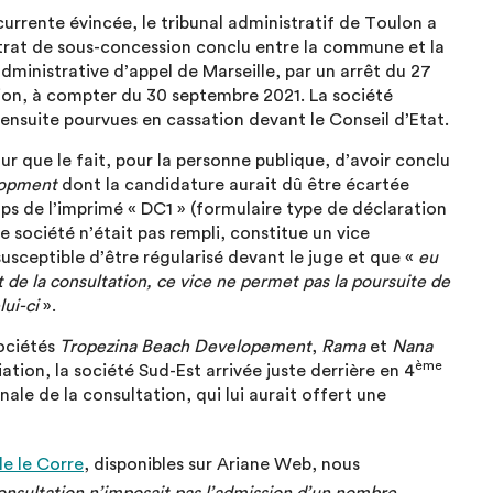
currente évincée, le tribunal administratif de Toulon a
trat de sous-concession conclu entre la commune et la
ministrative d’appel de Marseille, par un arrêt du 27
ation, à compter du 30 septembre 2021. La société
nsuite pourvues en cassation devant le Conseil d’Etat.
r que le fait, pour la personne publique, d’avoir conclu
lopment
dont la candidature aurait dû être écartée
s de l’imprimé « DC1 » (formulaire type de déclaration
 société n’était pas rempli, constitue un vice
susceptible d’être régularisé devant le juge et que «
eu
e la consultation, ce vice ne permet pas la poursuite de
lui-ci
».
sociétés
Tropezina Beach Developement
,
Rama
et
Nana
ème
ation, la société Sud-Est arrivée juste derrière en 4
nale de la consultation, qui lui aurait offert une
le le Corre
, disponibles sur Ariane Web, nous