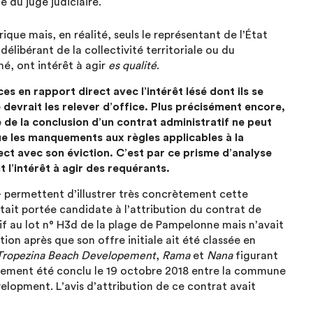
 du juge judiciaire.
ique mais, en réalité, seuls le représentant de l’État
libérant de la collectivité territoriale ou du
né, ont intérêt à agir
es qualité
.
es en rapport direct avec l’intérêt lésé dont ils se
e devrait les relever d’office. Plus précisément encore,
é de la conclusion d’un contrat administratif ne peut
que les manquements aux règles applicables à la
ect avec son éviction. C’est par ce prisme d’analyse
 l’intérêt à agir des requérants.
» permettent d’illustrer très concrètement cette
tait portée candidate à l’attribution du contrat de
tif au lot n° H3d de la plage de Pampelonne mais n’avait
tion après que son offre initiale ait été classée en
Tropezina Beach Developement
,
Rama
et
Nana
figurant
nalement été conclu le 19 octobre 2018 entre la commune
lopment. L’avis d’attribution de ce contrat avait