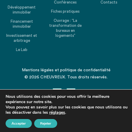
Conférences
Contacts
Développement
Fiches pratiques
immobilier
Ouvrage : “La
Financement
transformation de
immobilier
bureaux en
Investissement et
logements”
arbitrage
Le Lab
Mentions légales
et
politique de confidentialité
© 2026 CHEUVREUX. Tous droits réservés.
Nous utilisons des cookies pour vous offrir la meilleure
expérience sur notre site.
Vous pouvez en savoir plus sur les cookies que nous utilisons ou
les désactiver dans les
Revenir en haut de la page
réglages
.
Accepter
Rejeter
Partagez cet article