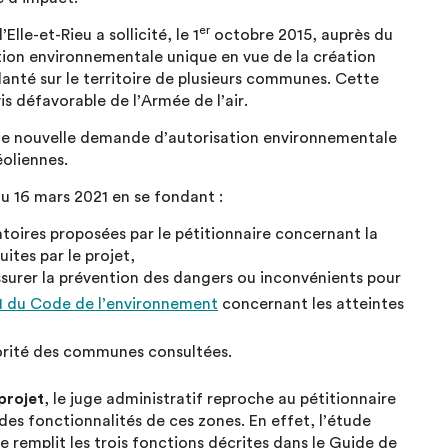
er
lle-et-Rieu a sollicité, le 1
octobre 2015, auprès du
tion environnementale unique en vue de la création
anté sur le territoire de plusieurs communes. Cette
s défavorable de l’Armée de l’air.
une nouvelle demande d’autorisation environnementale
éoliennes.
u 16 mars 2021 en se fondant :
toires proposées par le pétitionnaire concernant la
ites par le projet,
ssurer la prévention des dangers ou inconvénients pour
1-1 du Code de l’environnement
concernant les atteintes
ajorité des communes consultées.
projet
, le juge administratif reproche au pétitionnaire
es fonctionnalités de ces zones. En effet, l’étude
e remplit les trois fonctions décrites dans le Guide de