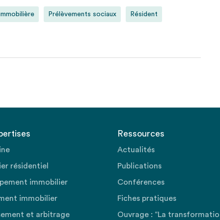
immobilière
Prélèvements sociaux
Résident
pertises
Ressources
ine
Actualités
er résidentiel
Publications
pement immobilier
Conférences
ment immobilier
Fiches pratiques
sement et arbitrage
Ouvrage : “La transformati