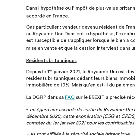
Dans l’hypothèse où l’impôt de plus-value britan
accordé en France.
Cas particulier : vendeur devenu résident de Fran
au Royaume-Uni. Dans cette hypothèse, l’exonérat
est susceptible de s’appliquer lorsque le bien a c
mise en vente et que la cession intervient dans u
Résidents britanniques
er
Depuis le 1
janvier 2021, le Royaume-Uni est deve
résidents britanniques cédant leurs biens immobil
immobilière de 19%. Mais qu’en est-il du paieme
La DGFIP dans sa
FAQ
sur le BREXIT a précisé ré
«
eu égard aux accords de sortie du Royaume-Uni 
décembre 2020, cette exonération [CSG et CRDS] 
compter du 1er janvier 2021 pour les contribuables 
– Ils sont affiliés à la sécurité sociale britannique ;